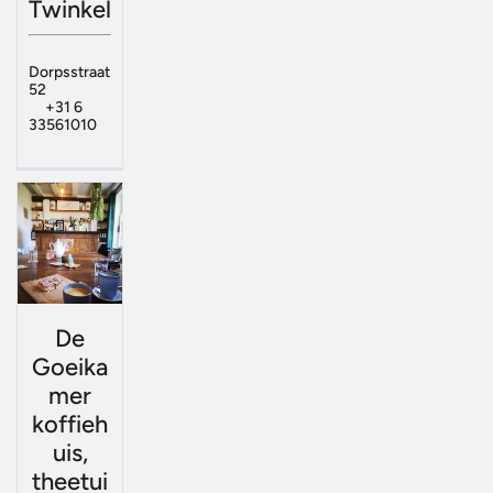
Twinkel
Dorpsstraat
52
+31 6
33561010
De
Goeika
mer
koffieh
uis,
theetui