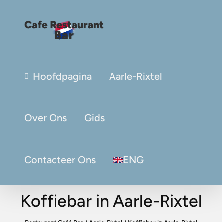
Hoofdpagina
Aarle-Rixtel
Over Ons
Gids
Contacteer Ons
ENG
Koffiebar in Aarle-Rixtel