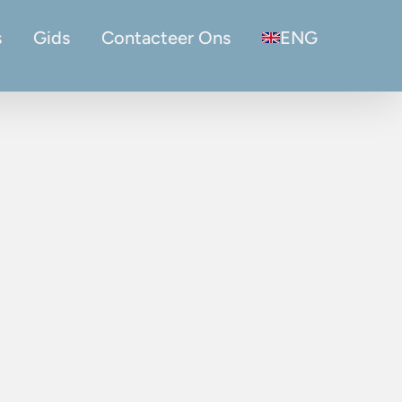
s
Gids
Contacteer Ons
ENG