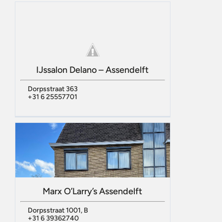
IJssalon Delano – Assendelft
Dorpsstraat 363
+31 6 25557701
Marx O’Larry’s Assendelft
Dorpsstraat 1001, B
+31 6 39362740