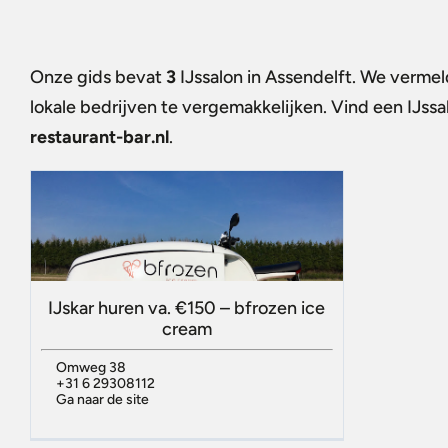
Onze gids bevat
3
IJssalon in Assendelft
. We vermel
lokale bedrijven te vergemakkelijken. Vind een
IJssa
restaurant-bar.nl
.
IJskar huren va. €150 – bfrozen ice
cream
Omweg 38
+31 6 29308112
Ga naar de site