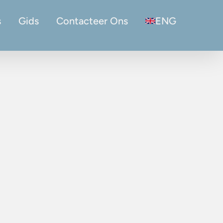
s
Gids
Contacteer Ons
ENG