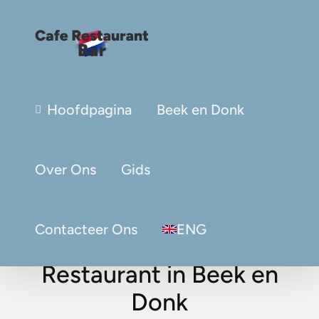
Hoofdpagina
Beek en Donk
Over Ons
Gids
Contacteer Ons
ENG
Restaurant in Beek en
Donk