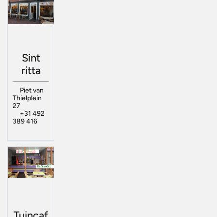
Sint
ritta
Piet van
Thielplein
27
+31 492
389 416
Tuincaf