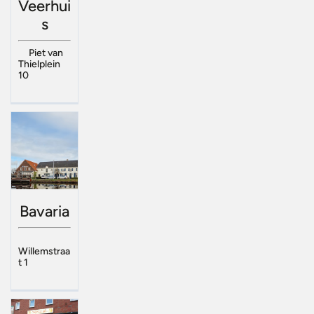
Veerhui
s
Piet van
Thielplein
10
Bavaria
Willemstraa
t 1