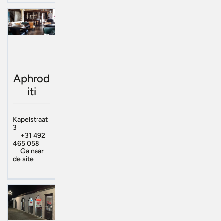
Aphrod
iti
Kapelstraat
3
+31 492
465 058
Ga naar
de site