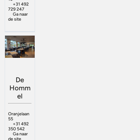
+31 492
729 247
Ga naar
de site
De
Homm
el
Oranjelaan
55
+31 492
350 542
Ga naar
de site