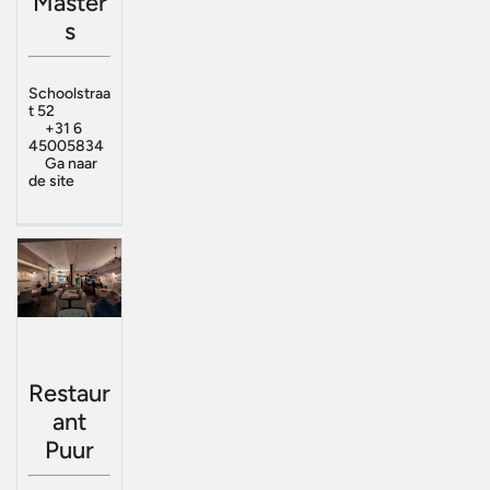
Master
s
Schoolstraa
t 52
+31 6
45005834
Ga naar
de site
Restaur
ant
Puur