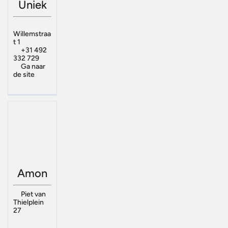
Uniek
Willemstraa
t 1
+31 492
332 729
Ga naar
de site
Amon
Piet van
Thielplein
27