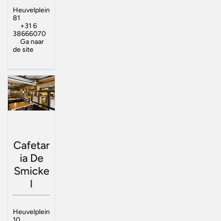
Heuvelplein
81
+31 6
38666070
Ga naar
de site
Cafetar
ia De
Smicke
l
Heuvelplein
10