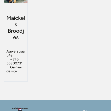
Maickel
s
Broodj
es
Auwerstraa
t 4a
+31 6
55800731
Ga naar
de site