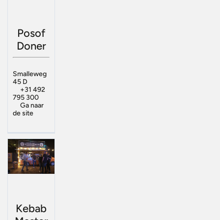
Posof
Doner
Smalleweg
45 D
+31 492
795 300
Ga naar
de site
Kebab