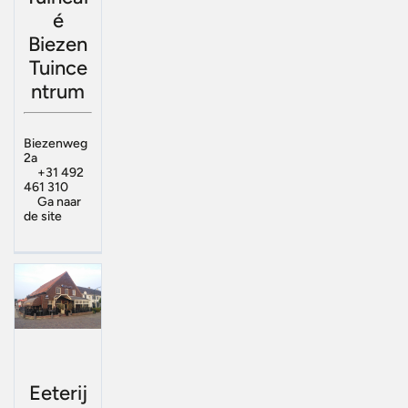
é
Biezen
Tuince
ntrum
Biezenweg
2a
+31 492
461 310
Ga naar
de site
Eeterij