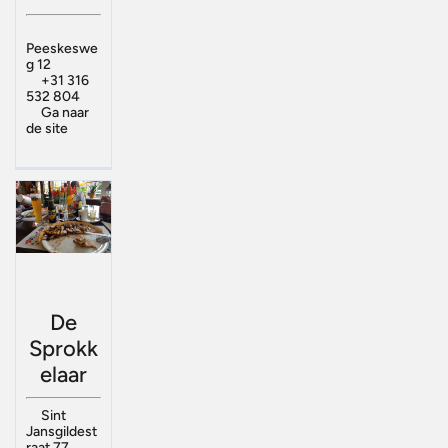
Peeskeswe
g 12
+31 316
532 804
Ga naar
de site
De
Sprokk
elaar
Sint
Jansgildest
raat 77