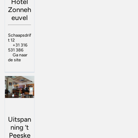
Hotel
Zonneh
euvel
Schaapsdrif
t 12
+31 316
531 386
Ga naar
de site
Uitspan
ning ‘t
Peeske