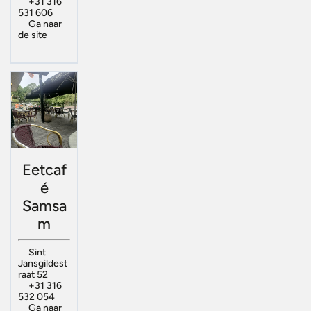
+31 316
531 606
Ga naar
de site
Eetcaf
é
Samsa
m
Sint
Jansgildest
raat 52
+31 316
532 054
Ga naar