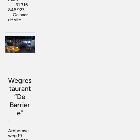
+31 316
846 923
Ga naar
de site
Wegres
taurant
“De
Barrier
e”
Arnhemse
weg 19