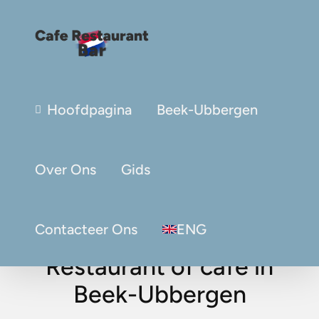
Hoofdpagina
Beek-Ubbergen
Over Ons
Gids
Contacteer Ons
ENG
Restaurant of café in
Beek-Ubbergen