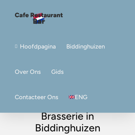
Hoofdpagina
Biddinghuizen
Over Ons
Gids
Contacteer Ons
ENG
Brasserie in
Biddinghuizen