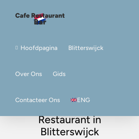
Hoofdpagina
Blitterswijck
Over Ons
Gids
Contacteer Ons
ENG
Restaurant in
Blitterswijck