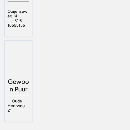
Ooijensew
eg 14
+31 6
16555155
Gewoo
n Puur
Oude
Heerweg
21