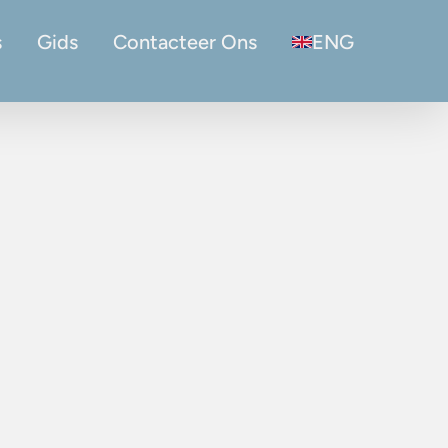
s
Gids
Contacteer Ons
ENG