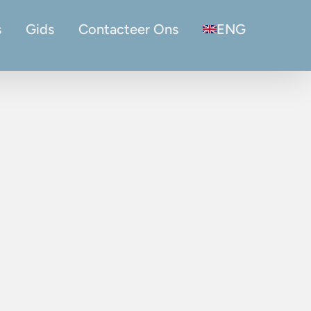
s
Gids
Contacteer Ons
ENG