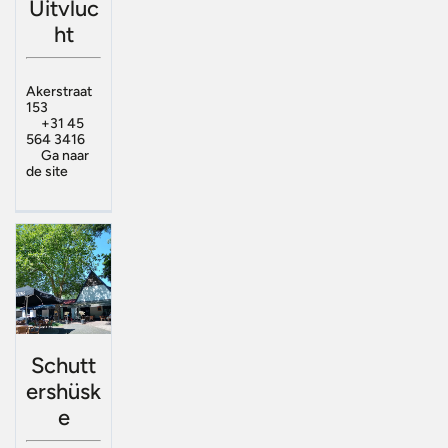
Uitvluc
ht
Akerstraat
153
+31 45
564 3416
Ga naar
de site
Schutt
ershüsk
e