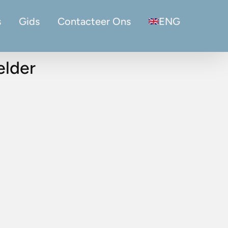
s
Gids
Contacteer Ons
ENG
elder