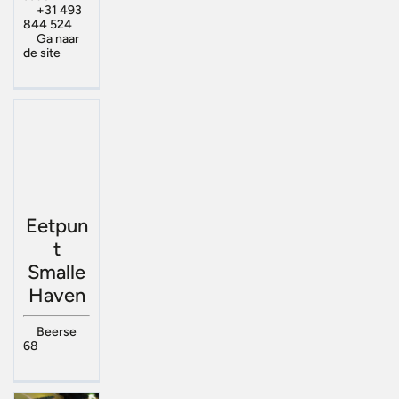
+31 493
844 524
Ga naar
de site
Eetpun
t
Smalle
Haven
Beerse
68