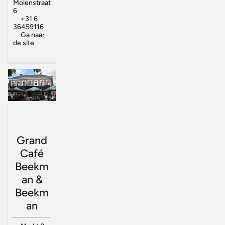
Molenstraat
6
+31 6
36459116
Ga naar
de site
Grand
Café
Beekm
an &
Beekm
an