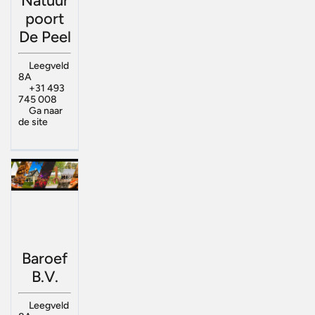
Natuur
poort
De Peel
Leegveld
8A
+31 493
745 008
Ga naar
de site
Baroef
B.V.
Leegveld