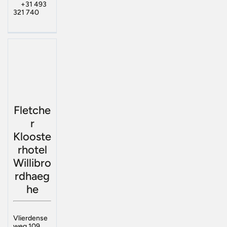
+31 493
321 740
Fletche
r
Klooste
rhotel
Willibro
rdhaeg
he
Vlierdense
weg 109