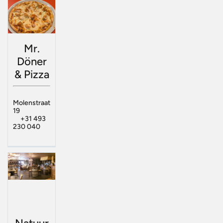
Mr.
Döner
& Pizza
Molenstraat
19
+31 493
230 040