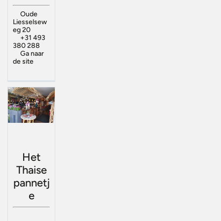
Oude
Liesselsew
eg 20
+31 493
380 288
Ga naar
de site
Het
Thaise
pannetj
e