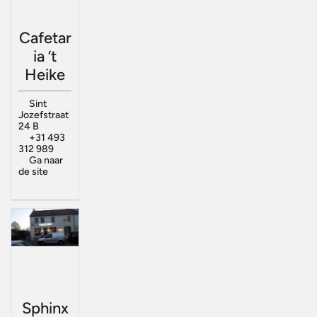
Cafetar
ia ‘t
Heike
Sint
Jozefstraat
24 B
+31 493
312 989
Ga naar
de site
Sphinx