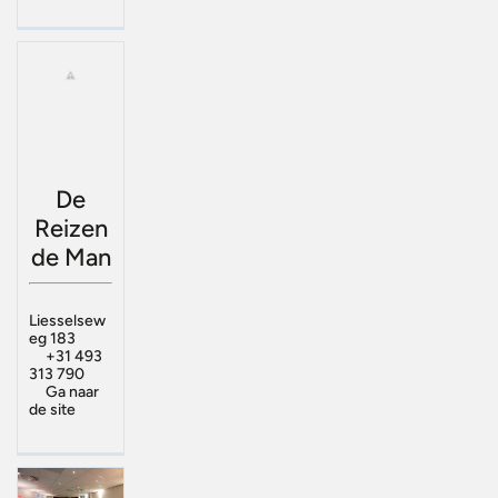
De
Reizen
de Man
Liesselsew
eg 183
+31 493
313 790
Ga naar
de site