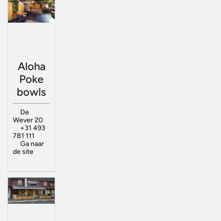
Aloha
Poke
bowls
De
Wever 20
+31 493
781 111
Ga naar
de site