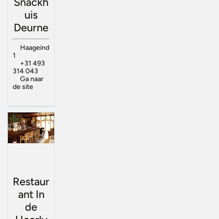
Snackh
uis
Deurne
Haageind
1
+31 493
314 043
Ga naar
de site
Restaur
ant In
de