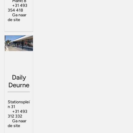
Markt 8
+31 493
354 418
Ga naar
de site
Daily
Deurne
Stationsplei
n 31
+31 493
312 332
Ga naar
de site