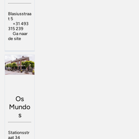
Blasiusstraa
t 5
+31 493
315 239
Ga naar
de site
Os
Mundo
s
Stationsstr
aat 34