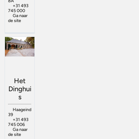
8A
+31 493
745 000
Ga naar
de site
Het
Dinghui
s
Haageind
39
+31 493
745 006
Ga naar
de site