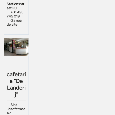
Stationsstr
aat 20
+31 493
745 019
Ga naar
de site
cafetari
a “De
Landeri
j”
Sint
Jozefstraat
47