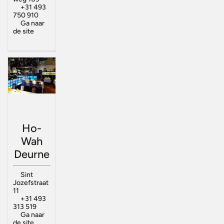
+31 493
750 910
Ga naar
de site
Ho-
Wah
Deurne
Sint
Jozefstraat
11
+31 493
313 519
Ga naar
de site