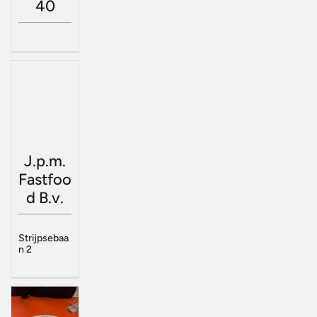
40
J.p.m.
Fastfoo
d B.v.
Strijpsebaa
n 2