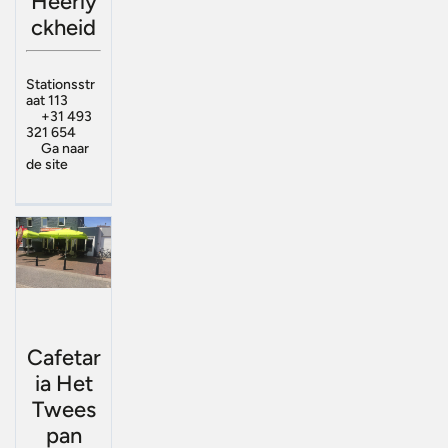
Heerly
ckheid
Stationsstr
aat 113
+31 493
321 654
Ga naar
de site
Cafetar
ia Het
Twees
pan