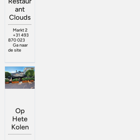
Restaur
ant
Clouds
Markt 2
+31 493
870 023
Ga naar
de site
Op
Hete
Kolen