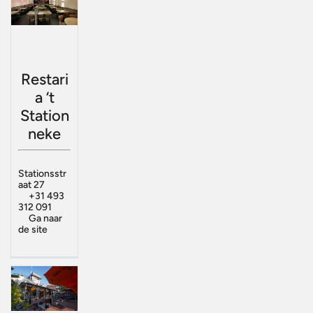
Restari
a ‘t
Station
neke
Stationsstr
aat 27
+31 493
312 091
Ga naar
de site