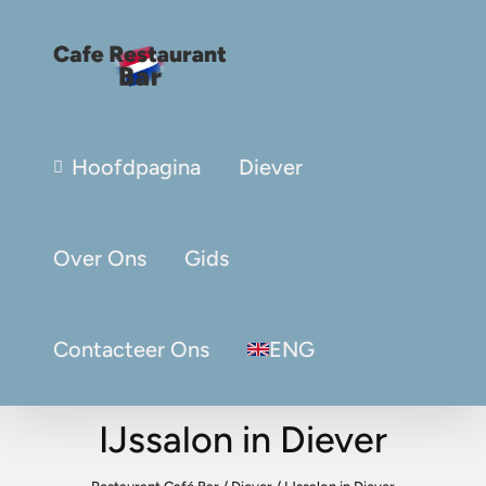
Hoofdpagina
Diever
Over Ons
Gids
Contacteer Ons
ENG
IJssalon in Diever