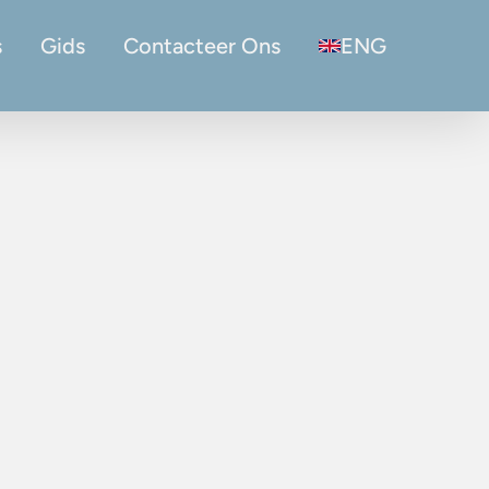
s
Gids
Contacteer Ons
ENG