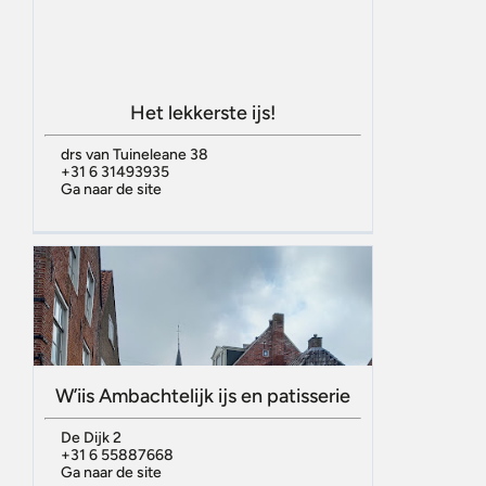
Het lekkerste ijs!
drs van Tuineleane 38
+31 6 31493935
Ga naar de site
W’iis Ambachtelijk ijs en patisserie
De Dijk 2
+31 6 55887668
Ga naar de site