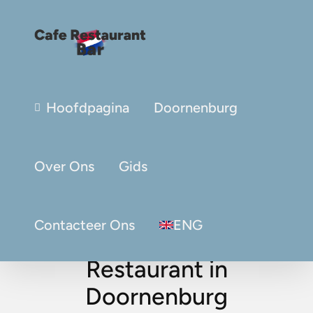
Hoofdpagina
Doornenburg
Over Ons
Gids
Contacteer Ons
ENG
Restaurant in
Doornenburg