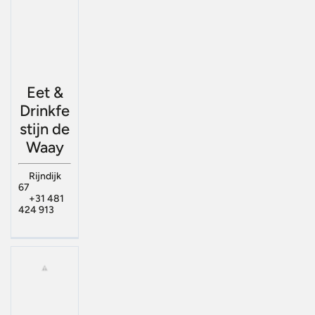
Eet &
Drinkfe
stijn de
Waay
Rijndijk
67
+31 481
424 913