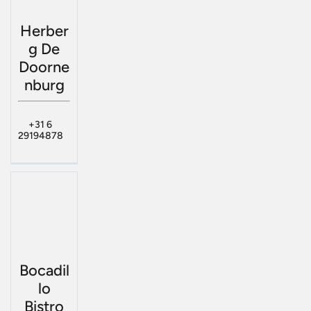
Herber
g De
Doorne
nburg
+31 6
29194878
Bocadil
lo
Bistro