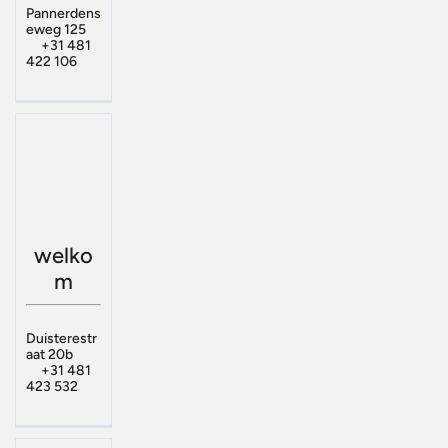
Pannerdens
eweg 125
+31 481
422 106
welko
m
Duisterestr
aat 20b
+31 481
423 532