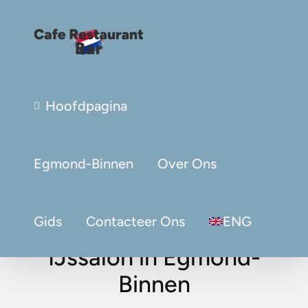
Hoofdpagina
Egmond-Binnen
Over Ons
Gids
Contacteer Ons
ENG
IJssalon in Egmond-
Binnen