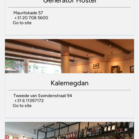
Generator Hostel
Mauritskade 57
+31 20 708 5600
Go to site
Kalemegdan
Tweede van Swindenstraat 94
+31 6 11397172
Go to site