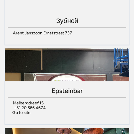
Зубной
Arent Janszoon Ernststraat 737
Epsteinbar
Meibergdreef 15
+31 20 566 4674
Go to site