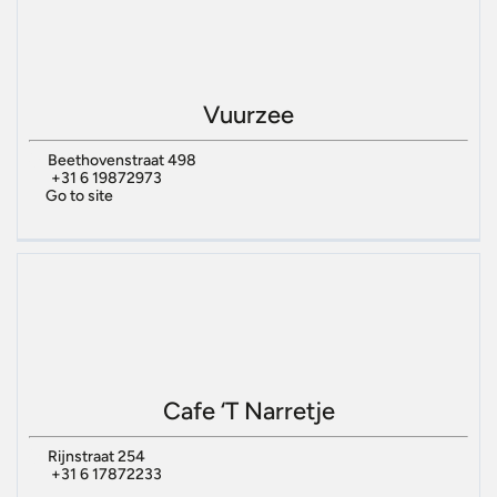
Vuurzee
Beethovenstraat 498
+31 6 19872973
Go to site
Cafe ‘T Narretje
Rijnstraat 254
+31 6 17872233