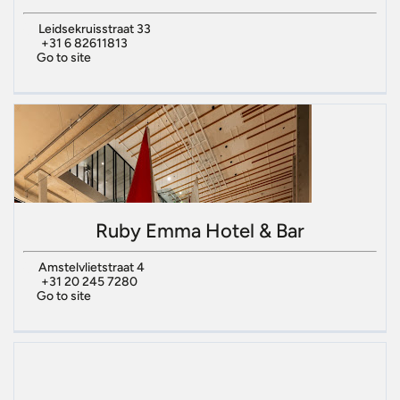
Leidsekruisstraat 33
+31 6 82611813
Go to site
Ruby Emma Hotel & Bar
Amstelvlietstraat 4
+31 20 245 7280
Go to site