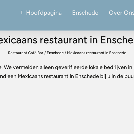
Hoofdpagina
Enschede
Over On
xicaans restaurant in Ensch
Restaurant Café Bar
/
Enschede
/
Mexicaans restaurant in Enschede
e
. We vermelden alleen geverifieerde lokale bedrijven i
Vind een
Mexicaans restaurant in Enschede
bij u in de bu