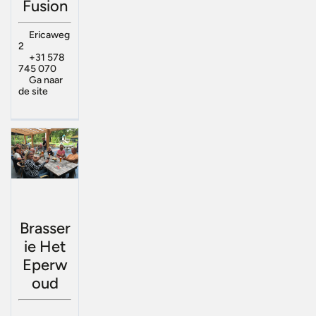
Fusion
Ericaweg
2
+31 578
745 070
Ga naar
de site
Brasser
ie Het
Eperw
oud