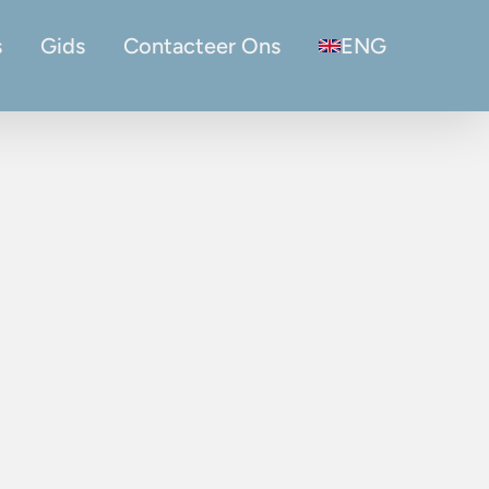
s
Gids
Contacteer Ons
ENG