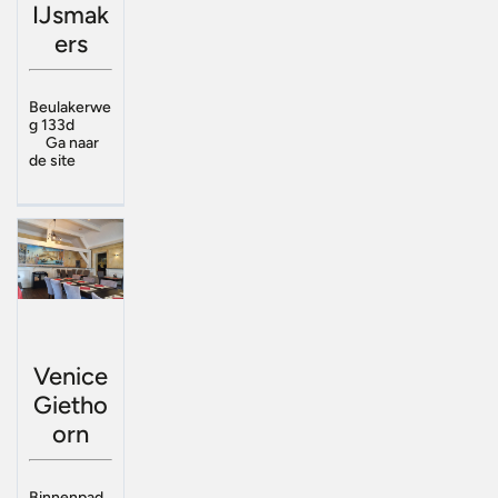
IJsmak
ers
Beulakerwe
g 133d
Ga naar
de site
Venice
Gietho
orn
Binnenpad