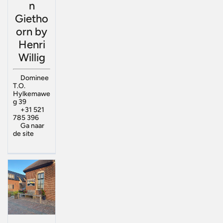
n
Gietho
orn by
Henri
Willig
Dominee
T.O.
Hylkemawe
g 39
+31 521
785 396
Ga naar
de site