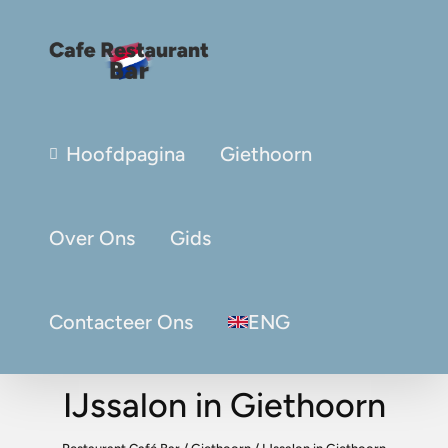
Hoofdpagina
Giethoorn
Over Ons
Gids
Contacteer Ons
ENG
IJssalon in Giethoorn