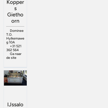
Kopper
s
Gietho
orn
Dominee
T.O.
Hylkemawe
g 10A
+31 521
362 564
Ga naar
de site
IJssalo