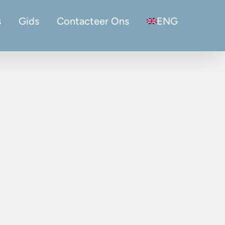
s
Gids
Contacteer Ons
ENG