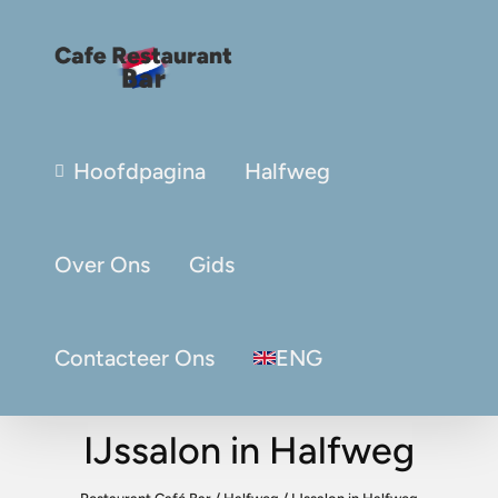
Hoofdpagina
Halfweg
Over Ons
Gids
Contacteer Ons
ENG
IJssalon in Halfweg