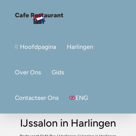
Hoofdpagina
Harlingen
Over Ons
Gids
Contacteer Ons
ENG
IJssalon in Harlingen