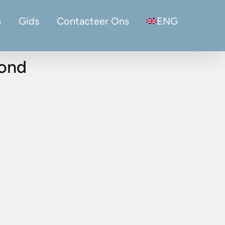
s
Gids
Contacteer Ons
ENG
mond