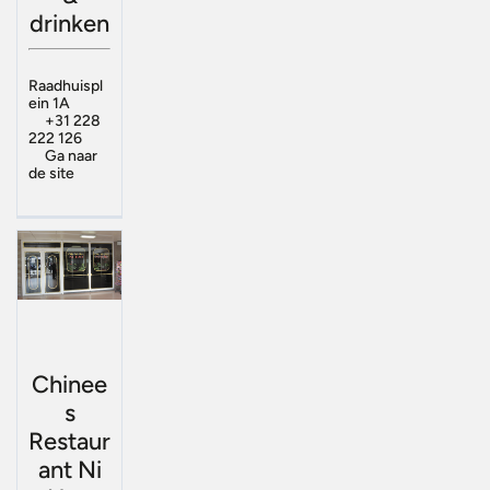
drinken
Raadhuispl
ein 1A
+31 228
222 126
Ga naar
de site
Chinee
s
Restaur
ant Ni