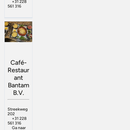
+31 228
561 316
Café-
Restaur
ant
Bantam
B.V.
Streekweg
202
+31 228
561 316
Ga naar