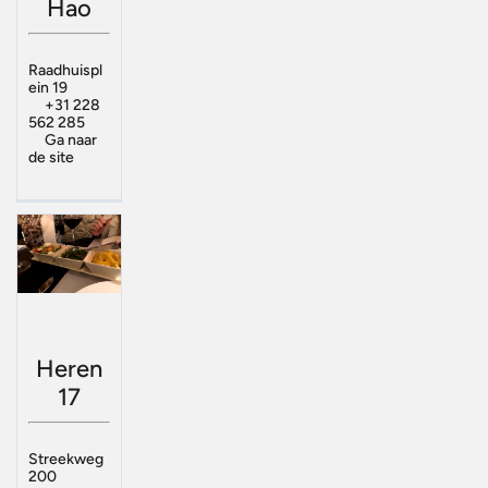
Hao
Raadhuispl
ein 19
+31 228
562 285
Ga naar
de site
Heren
17
Streekweg
200