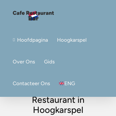
Hoofdpagina
Hoogkarspel
Over Ons
Gids
Contacteer Ons
ENG
Restaurant in
Hoogkarspel