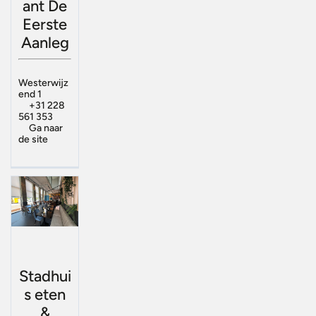
ant De
Eerste
Aanleg
Westerwijz
end 1
+31 228
561 353
Ga naar
de site
Stadhui
s eten
&