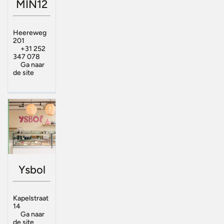
MIN12
Heereweg
201
+31 252
347 078
Ga naar
de site
Ysbol
Kapelstraat
14
Ga naar
de site