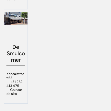
De
Smulco
rner
Kanaalstraa
t 63
+31 252
413 475
Ga naar
de site