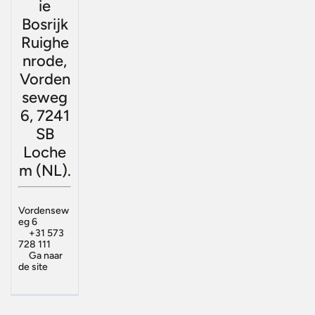
ie
Bosrijk
Ruighe
nrode,
Vorden
seweg
6, 7241
SB
Loche
m (NL).
Vordensew
eg 6
+31 573
728 111
Ga naar
de site