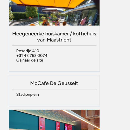
Heegeneerke huiskamer / koffiehuis
van Maastricht
Roserije 410
+31 43 763 0074
Ga naar de site
McCafe De Geusselt
Stadionplein