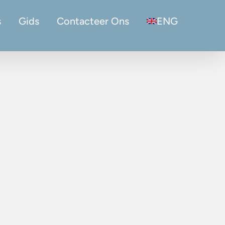
s
Gids
Contacteer Ons
ENG