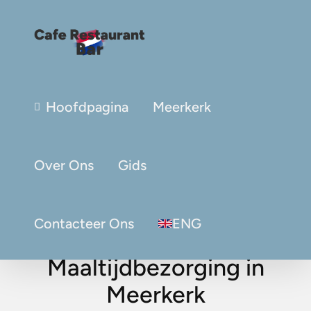
Hoofdpagina
Meerkerk
Over Ons
Gids
Contacteer Ons
ENG
Maaltijdbezorging in
Meerkerk