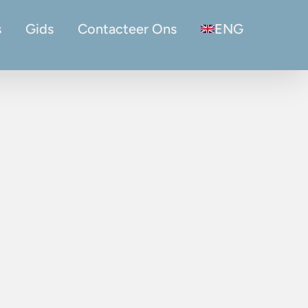
s
Gids
Contacteer Ons
ENG