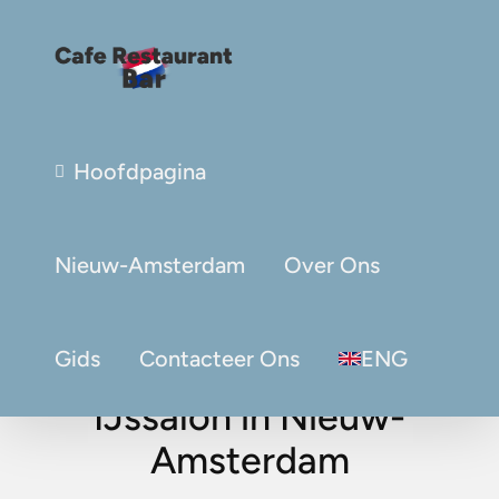
Hoofdpagina
Nieuw-Amsterdam
Over Ons
Gids
Contacteer Ons
ENG
IJssalon in Nieuw-
Amsterdam