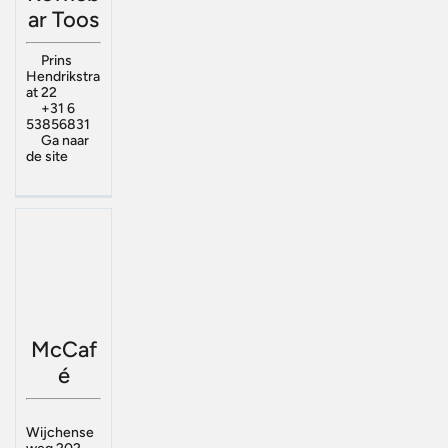
ar Toos
Prins
Hendrikstra
at 22
+31 6
53856831
Ga naar
de site
McCaf
é
Wijchense