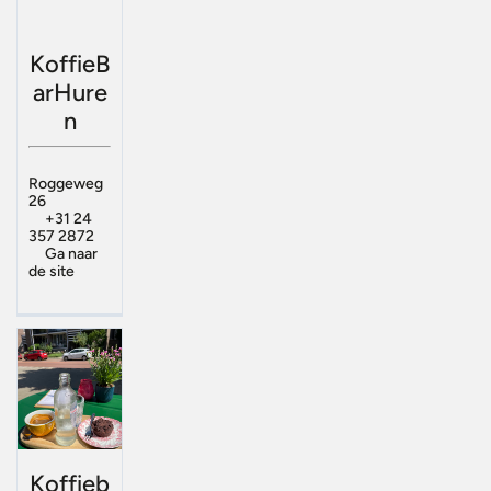
KoffieB
arHure
n
Roggeweg
26
+31 24
357 2872
Ga naar
de site
Koffieb