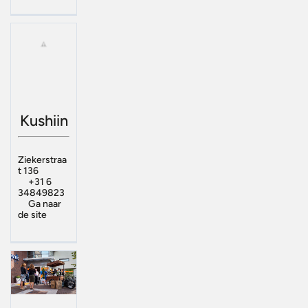
Kushiin
Ziekerstraa
t 136
+31 6
34849823
Ga naar
de site