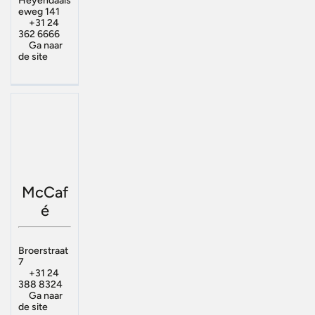
Heyendaals
eweg 141
+31 24
362 6666
Ga naar
de site
McCaf
é
Broerstraat
7
+31 24
388 8324
Ga naar
de site