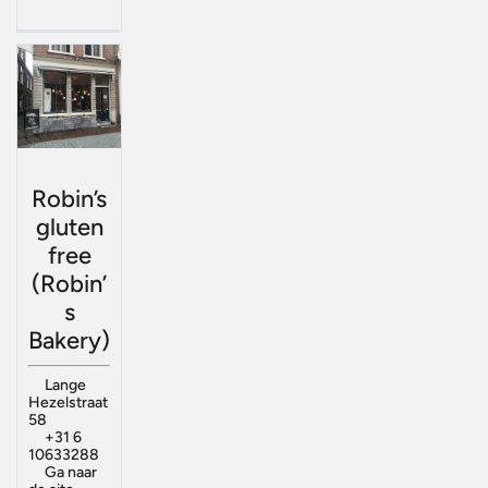
Robin’s
gluten
free
(Robin’
s
Bakery)
Lange
Hezelstraat
58
+31 6
10633288
Ga naar