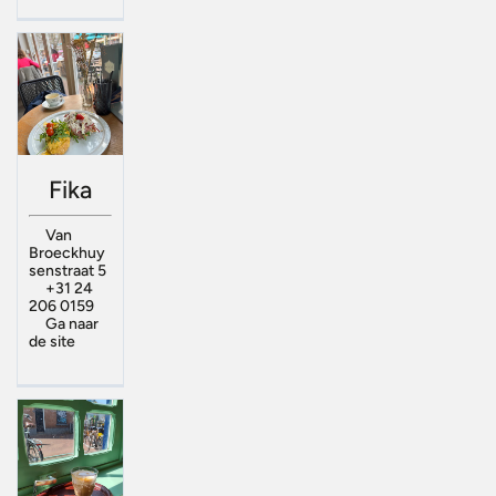
Fika
Van
Broeckhuy
senstraat 5
+31 24
206 0159
Ga naar
de site