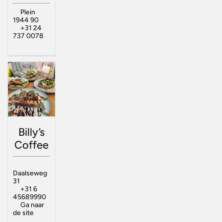
Plein
1944 90
+31 24
737 0078
Billy’s
Coffee
Daalseweg
31
+31 6
45689990
Ga naar
de site