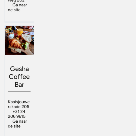
weg 202
Ga naar
de site
Gesha
Coffee
Bar
Kaaisjouwe
rskade 206
+31 24
206 9615
Ga naar
de site