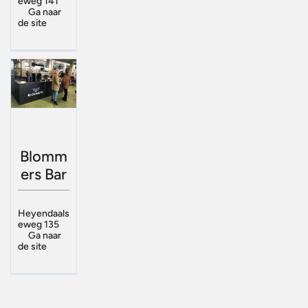
eweg 141
Ga naar
de site
Blomm
ers Bar
Heyendaals
eweg 135
Ga naar
de site