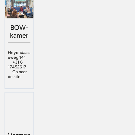
BOW-
kamer
Heyendaals
eweg 141
+31 6
17452617
Ga naar
de site