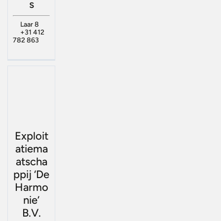
s
Laar 8
+31 412
782 863
Exploit
atiema
atscha
ppij ‘De
Harmo
nie’
B.V.