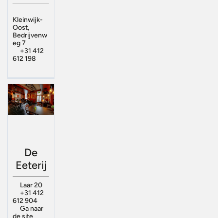
Kleinwijk-
Oost,
Bedrijvenw
eg 7
+31 412
612 198
De
Eeterij
Laar 20
+31 412
612 904
Ga naar
de site