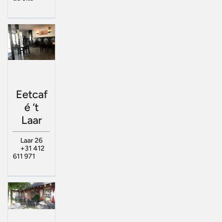
Eetcaf
é ‘t
Laar
Laar 26
+31 412
611 971