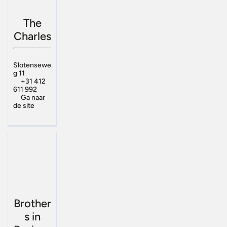
The
Charles
Slotensewe
g 11
+31 412
611 992
Ga naar
de site
Brother
s in