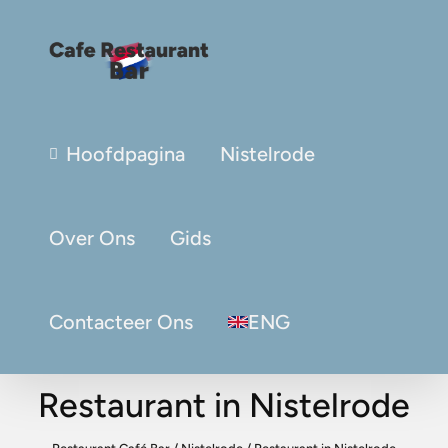
Hoofdpagina
Nistelrode
Over Ons
Gids
Contacteer Ons
ENG
Restaurant in Nistelrode