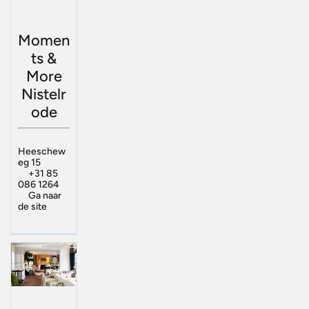
Momen
ts &
More
Nistelr
ode
Heeschew
eg 15
+31 85
086 1264
Ga naar
de site