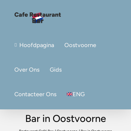
Hoofdpagina
Oostvoorne
Over Ons
Gids
Contacteer Ons
ENG
Bar in Oostvoorne