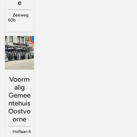
e
Zeeweg
60b
Voorm
alig
Gemee
ntehuis
Oostvo
orne
Hoflaan 6