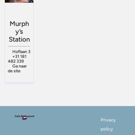
Murph
y’s
Station
Hoflaan 3
+31 181
482 339
Ga naar
de site
Privacy
policy