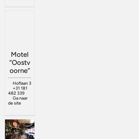
Motel
“Oostv
oorne”
Hoflaan 3
+31 181
482 339
Ga naar
de site