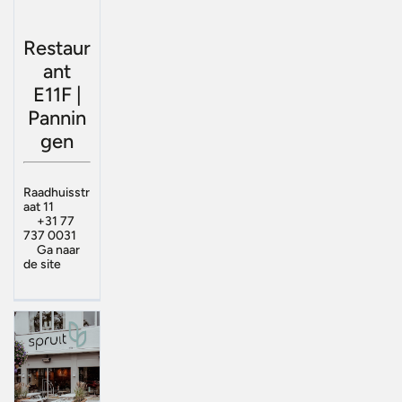
Restaur
ant
E11F |
Pannin
gen
Raadhuisstr
aat 11
+31 77
737 0031
Ga naar
de site