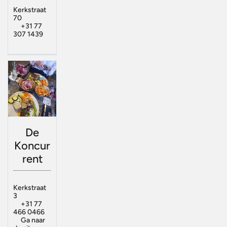
Kerkstraat
70
+31 77
307 1439
De
Koncur
rent
Kerkstraat
3
+31 77
466 0466
Ga naar