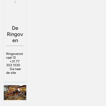
De
Ringov
en
Ringovenst
raat 12
+31 77
303 1530
Ga naar
de site