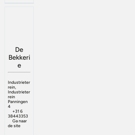
De
Bekkeri
e
Industrieter
rein,
Industrieter
rein
Panningen
4
+31 6
38443353
Ga naar
de site