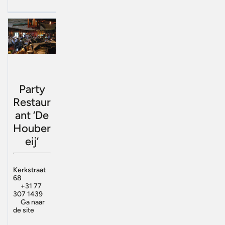
Party
Restaur
ant ‘De
Houber
eij’
Kerkstraat
68
+31 77
307 1439
Ga naar
de site