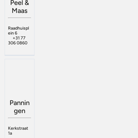
Peel &
Maas
Raadhuispl
ein 6
+31 77
306 0860
Pannin
gen
Kerkstraat
1a