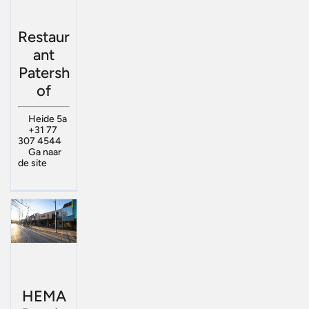
Restaur
ant
Patersh
of
Heide 5a
+31 77
307 4544
Ga naar
de site
HEMA