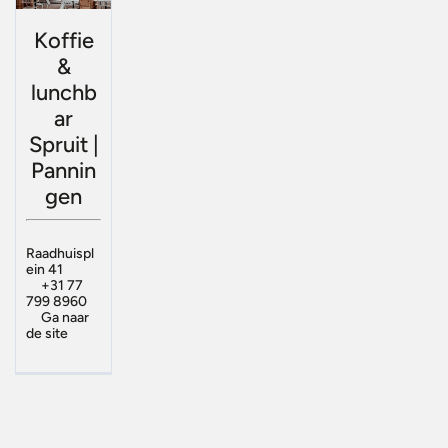
Koffie
&
lunchb
ar
Spruit |
Pannin
gen
Raadhuispl
ein 41
+31 77
799 8960
Ga naar
de site