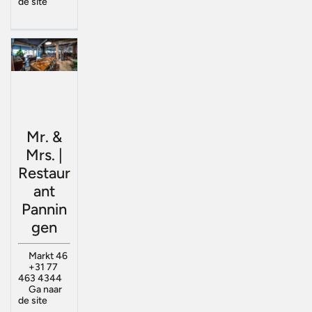
de site
Mr. &
Mrs. |
Restaur
ant
Pannin
gen
Markt 46
+31 77
463 4344
Ga naar
de site