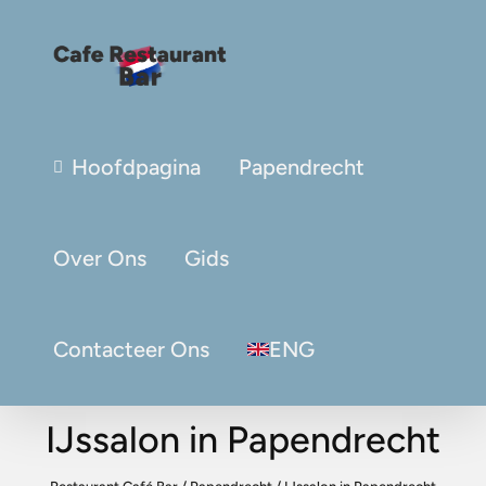
Hoofdpagina
Papendrecht
Over Ons
Gids
Contacteer Ons
ENG
IJssalon in Papendrecht