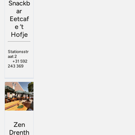
Snackb
ar
Eetcaf
e ‘t
Hofje
Stationsstr
aat 2
+31 592
243 369
Zen
Drenth