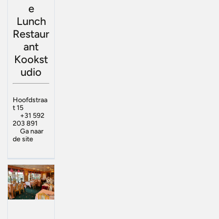
e
Lunch
Restaur
ant
Kookst
udio
Hoofdstraa
t 15
+31 592
203 891
Ga naar
de site