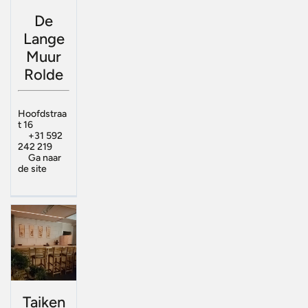
De
Lange
Muur
Rolde
Hoofdstraa
t 16
+31 592
242 219
Ga naar
de site
Taiken