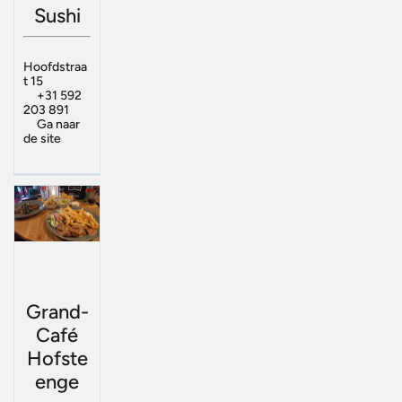
Sushi
Hoofdstraa
t 15
+31 592
203 891
Ga naar
de site
Grand-
Café
Hofste
enge