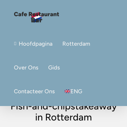
Hoofdpagina
Rotterdam
Over Ons
Gids
Contacteer Ons
ENG
Fish-and-chipstakeaway
in Rotterdam