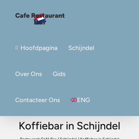
Hoofdpagina
Schijndel
Over Ons
Gids
Contacteer Ons
ENG
Koffiebar in Schijndel