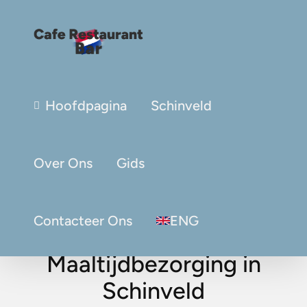
Hoofdpagina
Schinveld
Over Ons
Gids
Contacteer Ons
ENG
Maaltijdbezorging in
Schinveld