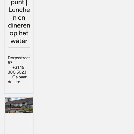
punt |
Lunche
n en
dineren
op het
water
Dorpsstraat
57
+31 15
380 5023
Ga naar
de site