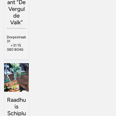
ant “De
Vergul
de
Valk”
Dorpsstraat
31
+31 15
380 8046
Raadhu
is
Schiplu