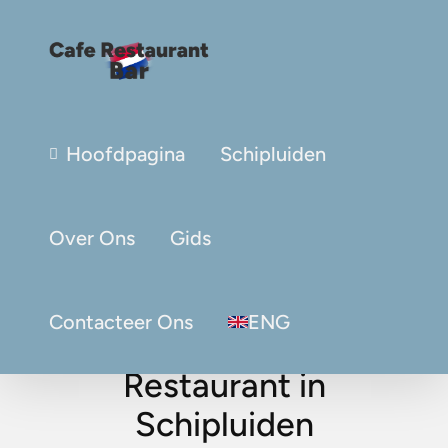
Hoofdpagina
Schipluiden
Over Ons
Gids
Contacteer Ons
ENG
Restaurant in
Schipluiden