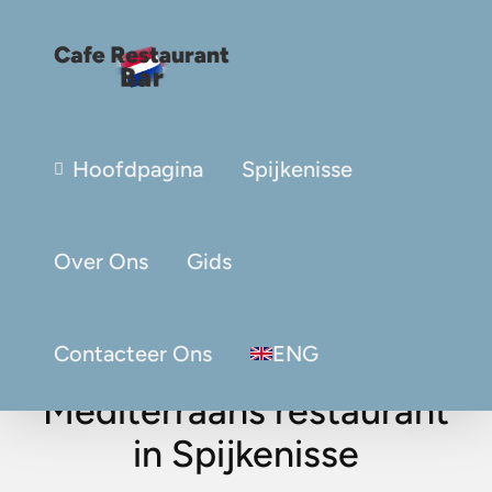
Hoofdpagina
Spijkenisse
Over Ons
Gids
Contacteer Ons
ENG
Mediterraans restaurant
in Spijkenisse