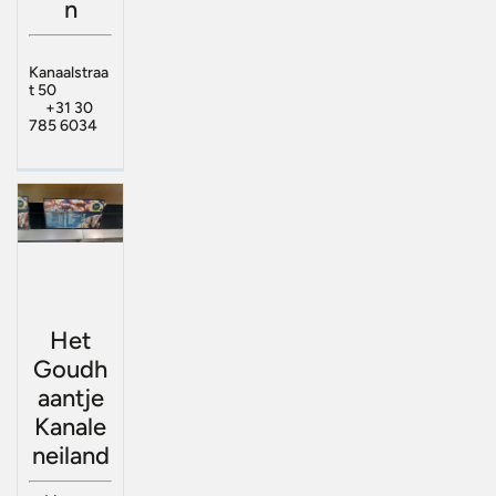
n
Kanaalstraa
t 50
+31 30
785 6034
Het
Goudh
aantje
Kanale
neiland