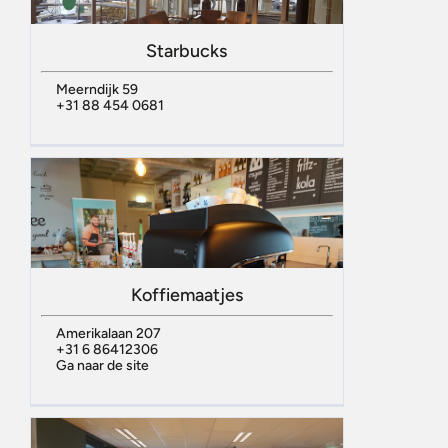
Starbucks
Meerndijk 59
+31 88 454 0681
Koffiemaatjes
Amerikalaan 207
+31 6 86412306
Ga naar de site