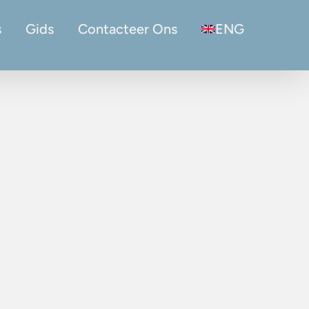
s
Gids
Contacteer Ons
ENG