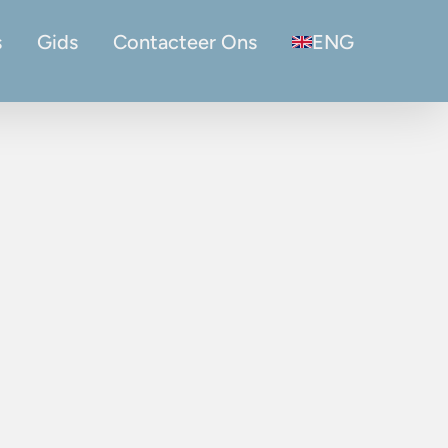
s
Gids
Contacteer Ons
ENG