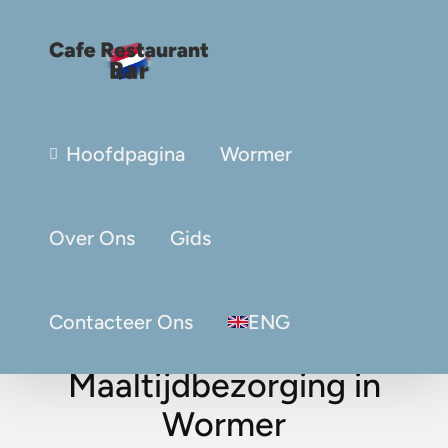
Hoofdpagina
Wormer
Over Ons
Gids
Contacteer Ons
ENG
Maaltijdbezorging in
Wormer