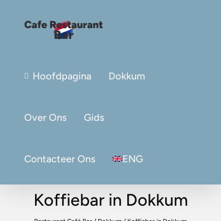
Hoofdpagina
Dokkum
Over Ons
Gids
Contacteer Ons
ENG
Koffiebar in Dokkum