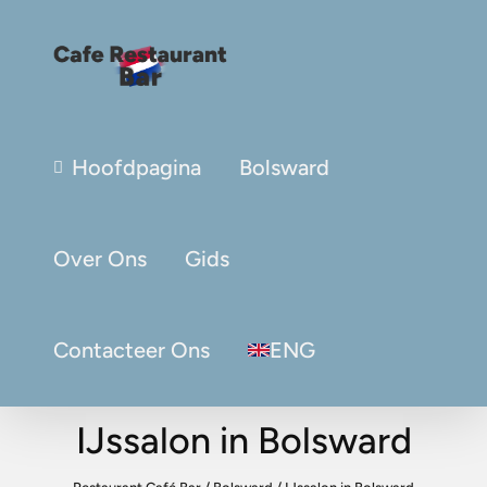
Hoofdpagina
Bolsward
Over Ons
Gids
Contacteer Ons
ENG
IJssalon in Bolsward